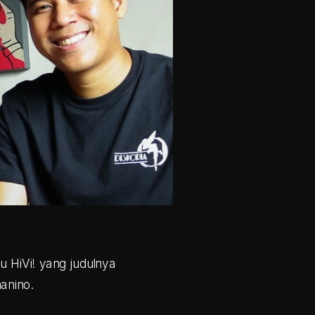
u HiVi! yang judulnya 
manino.