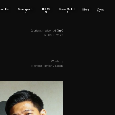
Histor
out Us
Discograph
News/Articl
Store
y
y
e
Courtesy: medcom.id 
(link)
27 APRIL 2023
Words by
Nicholas Timothy Suteja